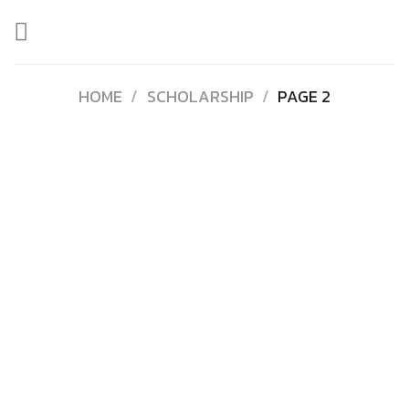
Skip
to
content
HOME
/
SCHOLARSHIP
/
PAGE 2