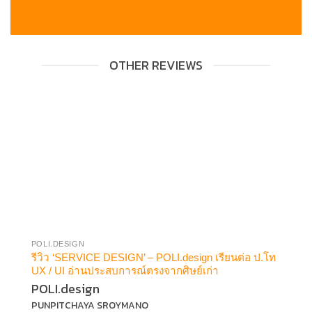
OTHER REVIEWS
POLI.DESIGN
NA
รีวิว ‘SERVICE DESIGN’ – POLI.design เรียนต่อ ป.โท
รี
UX / UI อ่านประสบการณ์ตรงจากศิษย์เก่า
โฆ
POLI.design
N
PUNPITCHAYA SROYMANO
WO